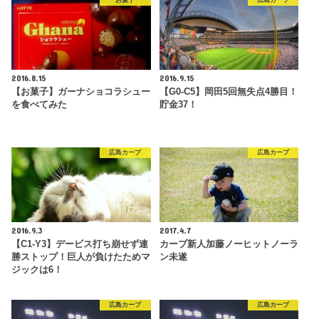
お菓子
広島カープ
2016.8.15
2016.9.15
【お菓子】ガーナショコラシュー
【G0-C5】岡田5回無失点4勝目！
を食べてみた
貯金37！
広島カープ
広島カープ
2016.9.3
2017.4.7
【C1-Y3】デービス打ち崩せず連
カープ新人加藤ノーヒットノーラ
勝ストップ！巨人が負けたためマ
ン未遂
ジックは6！
広島カープ
広島カープ