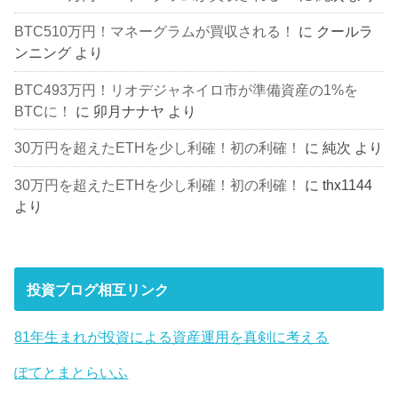
BTC510万円！マネーグラムが買収される！
に
クールラ
ンニング
より
BTC493万円！リオデジャネイロ市が準備資産の1%を
BTCに！
に
卯月ナナヤ
より
30万円を超えたETHを少し利確！初の利確！
に
純次
より
30万円を超えたETHを少し利確！初の利確！
に
thx1144
より
投資ブログ相互リンク
81年生まれが投資による資産運用を真剣に考える
ぽてとまとらいふ