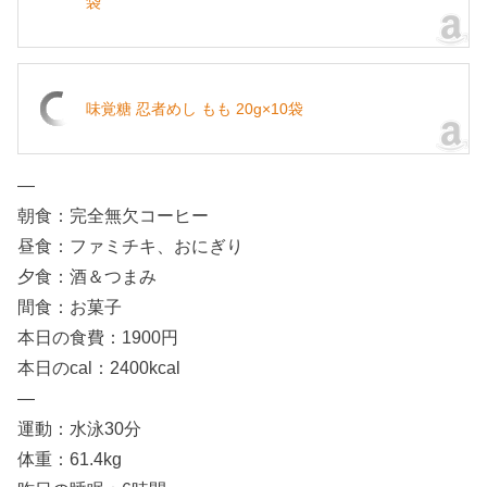
袋
味覚糖 忍者めし もも 20g×10袋
—
朝食：完全無欠コーヒー
昼食：ファミチキ、おにぎり
夕食：酒＆つまみ
間食：お菓子
本日の食費：1900円
本日のcal：2400kcal
—
運動：水泳30分
体重：61.4kg