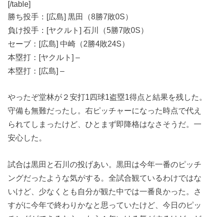
[/table]
勝ち投手：[広島] 黒田（8勝7敗0S）
負け投手：[ヤクルト] 石川（5勝7敗0S）
セーブ：[広島] 中崎（2勝4敗24S）
本塁打：[ヤクルト] –
本塁打：[広島] –
やったぞ堂林が２安打1四球1盗塁1得点と結果を残した。
守備も無難だったし。右ピッチャーになった時点で代え
られてしまったけど、ひとまず即降格はなさそうだ。一
安心した。
試合は黒田と石川の投げあい。黒田は今年一番のピッチ
ングだったような気がする。全試合観ているわけではな
いけど、少なくとも自分が観た中では一番良かった。さ
すがに今年で終わりかなと思っていたけど、今日のピッ