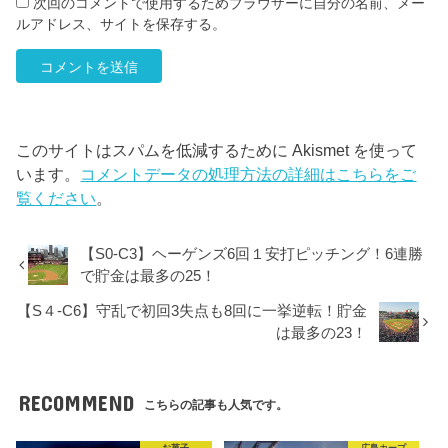
次回のコメントで使用するためブラウザーに自分の名前、メー
ルアドレス、サイトを保存する。
このサイトはスパムを低減するために Akismet を使って
います。
コメントデータの処理方法の詳細はこちらをご
覧ください
。
【S0-C3】ヘーゲンズ6回１安打ピッチング！6連勝
で貯金は最多の25！
【S４-C6】守乱で初回3失点も8回に一挙逆転！貯金
は最多の23！
RECOMMEND
こちらの記事も人気です。