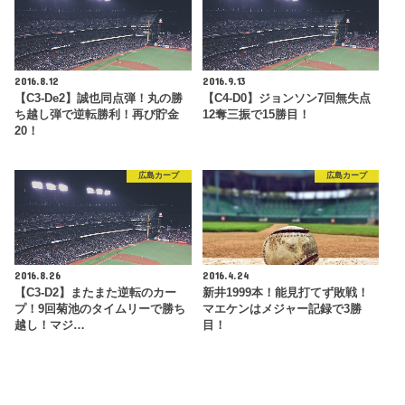
2016.8.12
2016.9.13
【C3-De2】誠也同点弾！丸の勝
【C4-D0】ジョンソン7回無失点
ち越し弾で逆転勝利！再び貯金
12奪三振で15勝目！
20！
広島カープ
広島カープ
2016.8.26
2016.4.24
【C3-D2】またまた逆転のカー
新井1999本！能見打てず敗戦！
プ！9回菊池のタイムリーで勝ち
マエケンはメジャー記録で3勝
越し！マジ…
目！