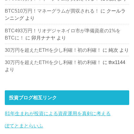
BTC510万円！マネーグラムが買収される！
に
クールラ
ンニング
より
BTC493万円！リオデジャネイロ市が準備資産の1%を
BTCに！
に
卯月ナナヤ
より
30万円を超えたETHを少し利確！初の利確！
に
純次
より
30万円を超えたETHを少し利確！初の利確！
に
thx1144
より
投資ブログ相互リンク
81年生まれが投資による資産運用を真剣に考える
ぽてとまとらいふ