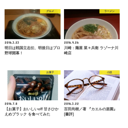
グルメ
ラーメン
2016.3.23
2016.9.26
明日は戦国立志伝、明後日はプロ
川崎：麺屋 菜々兵衛 ラゾーナ川
野球開幕！
崎店
お菓子
小説
2016.7.8
2016.3.22
【お菓子】おいしいoff 甘さひか
百田尚樹／著 『カエルの楽園』
えめブラック を食べてみた
[書評]