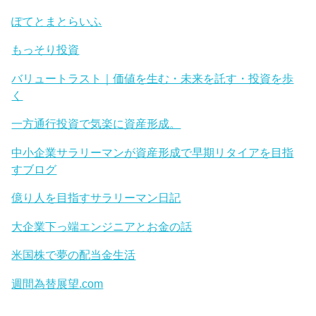
ぽてとまとらいふ
もっそり投資
バリュートラスト｜価値を生む・未来を託す・投資を歩
く
一方通行投資で気楽に資産形成。
中小企業サラリーマンが資産形成で早期リタイアを目指
すブログ
億り人を目指すサラリーマン日記
大企業下っ端エンジニアとお金の話
米国株で夢の配当金生活
週間為替展望.com