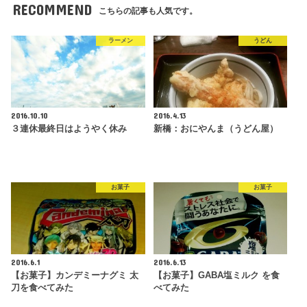
RECOMMEND
こちらの記事も人気です。
ラーメン
うどん
2016.10.10
2016.4.13
３連休最終日はようやく休み
新橋：おにやんま（うどん屋）
お菓子
お菓子
2016.6.1
2016.6.13
【お菓子】カンデミーナグミ 太
【お菓子】GABA塩ミルク を食
刀を食べてみた
べてみた