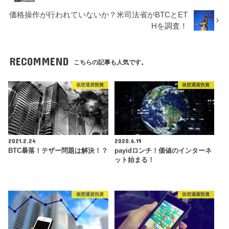
価格操作が行われていないか？米司法省がBTCとET
Hを調査！
RECOMMEND
こちらの記事も人気です。
仮想通貨投資
仮想通貨投資
2021.2.24
2020.6.19
BTC暴落！テザー問題は解決！？
payidロンチ！価値のインターネ
ット始まる！
仮想通貨投資
仮想通貨投資