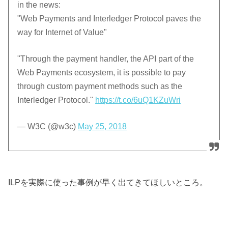
in the news:
"Web Payments and Interledger Protocol paves the
way for Internet of Value"
"Through the payment handler, the API part of the
Web Payments ecosystem, it is possible to pay
through custom payment methods such as the
Interledger Protocol."
https://t.co/6uQ1KZuWri
— W3C (@w3c)
May 25, 2018
ILPを実際に使った事例が早く出てきてほしいところ。