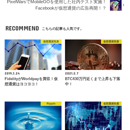
PixelWarsでMobileGOを使用した社内テスト実施！
Facebookが仮想通貨の広告再開！？
RECOMMEND
こちらの記事も人気です。
仮想通貨投資
仮想通貨投資
2019.3.24
2021.2.7
FidelityがWorldpayを買収！仮
BTC430万円近くまで上昇も下落
想通貨はヨコヨコ！
中！
Ripple
仮想通貨投資