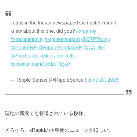
Today in the Indian newspaper! Go ripple! I didn’t
knew about this one, did you?
#xrparmy
#xrpcommunity
#xrpthestandard
@XRPTrump
@BankXRP
@RipplePandaXRP
@C3_Nik
@AlexCobb_
@kieranmlkelly
pic.twitter.com/Cr51wTEyaY
— Ripple Sensei (@RippleSensei)
June 27, 2018
現地の新聞でも報道されている模様。
そろそろ、xRapidの本稼働のニュースがほしい。