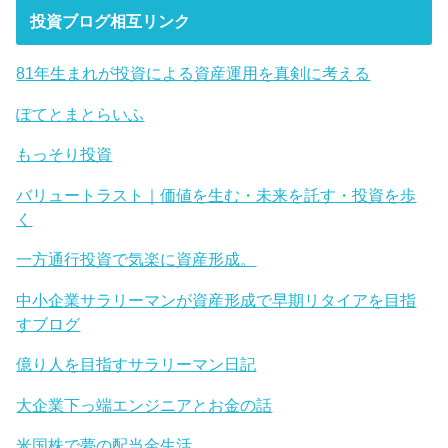
投資ブログ相互リンク
81年生まれが投資による資産運用を真剣に考える
ぽてとまとらいふ
もっそり投資
バリュートラスト｜価値を生む・未来を託す・投資を歩
く
一方通行投資で気楽に資産形成。
中小企業サラリーマンが資産形成で早期リタイアを目指
すブログ
億り人を目指すサラリーマン日記
大企業下っ端エンジニアとお金の話
米国株で夢の配当金生活