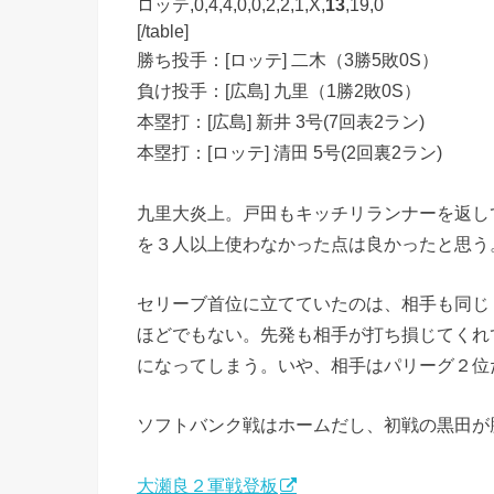
ロッテ,0,4,4,0,0,2,2,1,X,
13
,19,0
[/table]
勝ち投手：[ロッテ] 二木（3勝5敗0S）
負け投手：[広島] 九里（1勝2敗0S）
本塁打：[広島] 新井 3号(7回表2ラン)
本塁打：[ロッテ] 清田 5号(2回裏2ラン)
九里大炎上。戸田もキッチリランナーを返し
を３人以上使わなかった点は良かったと思う
セリーブ首位に立てていたのは、相手も同じ
ほどでもない。先発も相手が打ち損じてくれ
になってしまう。いや、相手はパリーグ２位
ソフトバンク戦はホームだし、初戦の黒田が
大瀬良２軍戦登板