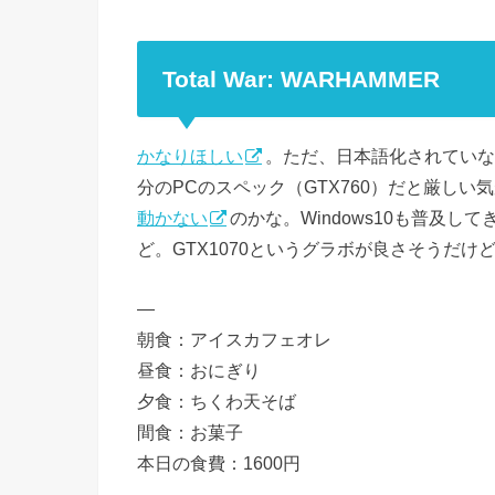
Total War: WARHAMMER
かなりほしい
。ただ、日本語化されていな
分のPCのスペック（GTX760）だと厳し
動かない
のかな。Windows10も普及
ど。GTX1070というグラボが良さそうだ
—
朝食：アイスカフェオレ
昼食：おにぎり
夕食：ちくわ天そば
間食：お菓子
本日の食費：1600円
—