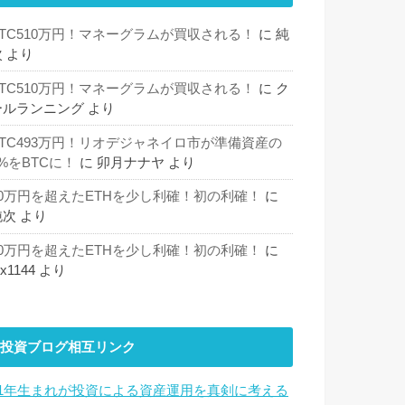
BTC510万円！マネーグラムが買収される！
に
純
次
より
BTC510万円！マネーグラムが買収される！
に
ク
ールランニング
より
BTC493万円！リオデジャネイロ市が準備資産の
%をBTCに！
に
卯月ナナヤ
より
30万円を超えたETHを少し利確！初の利確！
に
純次
より
30万円を超えたETHを少し利確！初の利確！
に
hx1144
より
投資ブログ相互リンク
81年生まれが投資による資産運用を真剣に考える