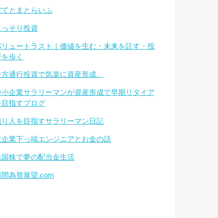
ぽてとまとらいふ
もっそり投資
バリュートラスト｜価値を生む・未来を託す・投
資を歩く
一方通行投資で気楽に資産形成。
中小企業サラリーマンが資産形成で早期リタイア
を目指すブログ
億り人を目指すサラリーマン日記
大企業下っ端エンジニアとお金の話
米国株で夢の配当金生活
週間為替展望.com