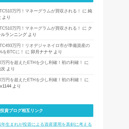
BTC510万円！マネーグラムが買収される！
に
純
次
より
BTC510万円！マネーグラムが買収される！
に
ク
ールランニング
より
BTC493万円！リオデジャネイロ市が準備資産の
%をBTCに！
に
卯月ナナヤ
より
30万円を超えたETHを少し利確！初の利確！
に
純次
より
30万円を超えたETHを少し利確！初の利確！
に
hx1144
より
投資ブログ相互リンク
81年生まれが投資による資産運用を真剣に考える