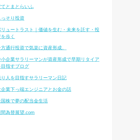
ぽてとまとらいふ
もっそり投資
バリュートラスト｜価値を生む・未来を託す・投
資を歩く
一方通行投資で気楽に資産形成。
中小企業サラリーマンが資産形成で早期リタイア
を目指すブログ
億り人を目指すサラリーマン日記
大企業下っ端エンジニアとお金の話
米国株で夢の配当金生活
週間為替展望.com