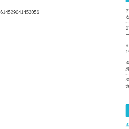
/989614529041453056
1
t