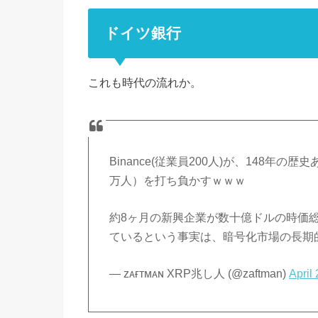
ドイツ銀行
これも時代の流れか。
Binance(従業員200人)が、148年
万人）を打ち負かすｗｗｗ
約8ヶ月の新興企業が数十億ドルの時価
ているという事実は、暗号化市場の長期
— ᴢᴀғᴛᴍᴀɴ XRP兆し人 (@zaftman)
April