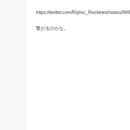
https://twitter.com/Riploc_Rocketed/status
繋がるのかな。