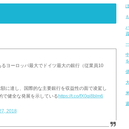
の歴史あるヨーロッパ最大でドイツ最大の銀行（従業員10
総額に達し、国際的な主要銀行を収益性の面で凌駕し
的で健全な発展を示している
https://t.co/fX0qi8blm6
 27, 2018