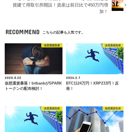
貨建て用取引所開設！資産は前日比で450万円増
加！
RECOMMEND
こちらの記事も人気です。
仮想通貨投資
仮想通貨投資
2020.8.22
2026.2.7
仮想通貨暴落！bitbankがSPARK
BTC1124万円！XRP233円！反
トークンの配布検討！
発！
仮想通貨投資
仮想通貨投資