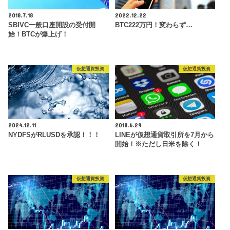
2018.7.18
2022.12.22
SBIVC一般口座開設の受付開
BTC222万円！変わらず…
始！BTCが爆上げ！
仮想通貨投資
仮想通貨投資
2024.12.11
2018.6.29
NYDFSがRLUSDを承認！！！
LINEが仮想通貨取引所を7月から
開始！※ただし日米を除く！
仮想通貨投資
仮想通貨投資