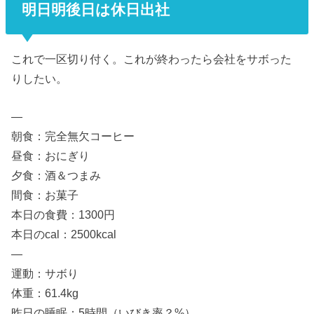
明日明後日は休日出社
これで一区切り付く。これが終わったら会社をサボった
りしたい。
—
朝食：完全無欠コーヒー
昼食：おにぎり
夕食：酒＆つまみ
間食：お菓子
本日の食費：1300円
本日のcal：2500kcal
—
運動：サボり
体重：61.4kg
昨日の睡眠：5時間（いびき率？%）