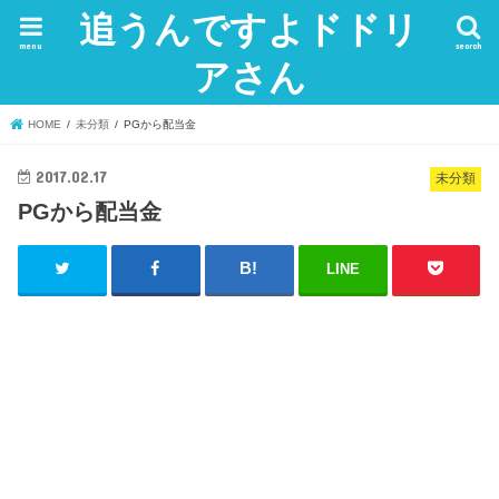
追うんですよドドリ
menu
search
アさん
HOME
未分類
PGから配当金
2017.02.17
未分類
PGから配当金
LINE