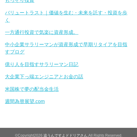
もっそり投資
バリュートラスト｜価値を生む・未来を託す・投資を歩
く
一方通行投資で気楽に資産形成。
中小企業サラリーマンが資産形成で早期リタイアを目指
すブログ
億り人を目指すサラリーマン日記
大企業下っ端エンジニアとお金の話
米国株で夢の配当金生活
週間為替展望.com
©Copyright2026
追うんですよドドリアさん
.All Rights Reserved.