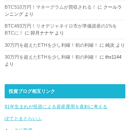
BTC510万円！マネーグラムが買収される！
に
クールラ
ンニング
より
BTC493万円！リオデジャネイロ市が準備資産の1%を
BTCに！
に
卯月ナナヤ
より
30万円を超えたETHを少し利確！初の利確！
に
純次
より
30万円を超えたETHを少し利確！初の利確！
に
thx1144
より
投資ブログ相互リンク
81年生まれが投資による資産運用を真剣に考える
ぽてとまとらいふ