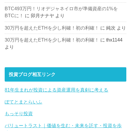
BTC493万円！リオデジャネイロ市が準備資産の1%を
BTCに！
に
卯月ナナヤ
より
30万円を超えたETHを少し利確！初の利確！
に
純次
より
30万円を超えたETHを少し利確！初の利確！
に
thx1144
より
投資ブログ相互リンク
81年生まれが投資による資産運用を真剣に考える
ぽてとまとらいふ
もっそり投資
バリュートラスト｜価値を生む・未来を託す・投資を歩