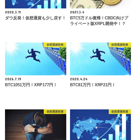
2020.3.11
2021.3.4
ダウ反発！仮想通貨も少し戻す！
BTC5万ドル復帰！CBDC向けプ
ライベート版XRPL開発中！？
仮想通貨投資
仮想通貨投資
2026.7.19
2020.4.24
BTC1051万円！XRP177円！
BTC81万円！XRP21円！
仮想通貨投資
仮想通貨投資