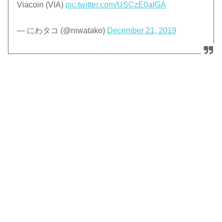
Viacoin (VIA)
pic.twitter.com/USCzE0aIGA
— にわタコ (@niwatako)
December 21, 2019