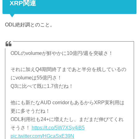
XRP関連
ODL絶好調とのこと。
ODLのvolumeが鮮やかに10億円/週を突破さ！
それに加えQ4期間終了まであと半分を残しているの
にvolumeは55億円さ！
Q3に比べて既に1.7倍だね！
他にも新たなAUD corridorもあるからXRP実利用は
更に多そうだね！
ODL利用社も24+に増えたし、まだまだ伸びてくれ
そうさ！
https://t.co/5W7XSy4iB5
pic.twitter.com/HGcaSxE39N