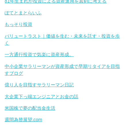
81年生まれが投資による資産運用を真剣に考える
ぽてとまとらいふ
もっそり投資
バリュートラスト｜価値を生む・未来を託す・投資を歩
く
一方通行投資で気楽に資産形成。
中小企業サラリーマンが資産形成で早期リタイアを目指
すブログ
億り人を目指すサラリーマン日記
大企業下っ端エンジニアとお金の話
米国株で夢の配当金生活
週間為替展望.com