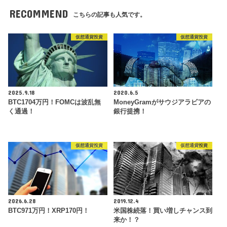
RECOMMEND
こちらの記事も人気です。
仮想通貨投資
仮想通貨投資
2025.9.18
2020.6.5
BTC1704万円！FOMCは波乱無
MoneyGramがサウジアラビアの
く通過！
銀行提携！
仮想通貨投資
仮想通貨投資
2026.6.28
2019.12.4
BTC971万円！XRP170円！
米国株続落！買い増しチャンス到
来か！？