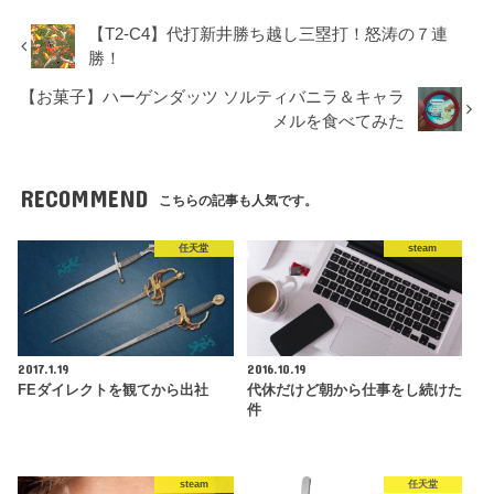
【T2-C4】代打新井勝ち越し三塁打！怒涛の７連
勝！
【お菓子】ハーゲンダッツ ソルティバニラ＆キャラ
メルを食べてみた
RECOMMEND
こちらの記事も人気です。
任天堂
steam
2017.1.19
2016.10.19
FEダイレクトを観てから出社
代休だけど朝から仕事をし続けた
件
steam
任天堂