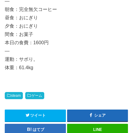
—
朝食：完全無欠コーヒー
昼食：おにぎり
夕食：おにぎり
間食：お菓子
本日の食費：1600円
—
運動：サボり。
体重：61.4kg
steam
ゲーム
ツイート
シェア
はてブ
LINE