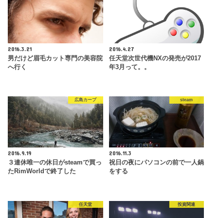
2016.3.21
2016.4.27
男だけど眉毛カット専門の美容院
任天堂次世代機NXの発売が2017
へ行く
年3月って。。
広島カープ
steam
2016.9.19
2016.11.3
３連休唯一の休日がsteamで買っ
祝日の夜にパソコンの前で一人鍋
たRimWorldで終了した
をする
任天堂
投資関連