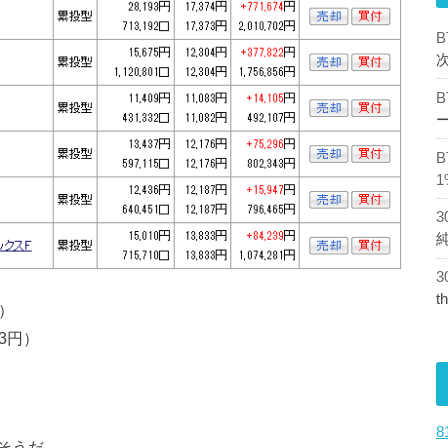
1
t
円）
13円）
そうだ。