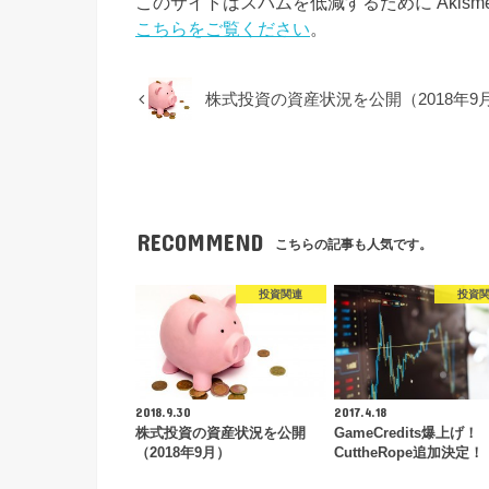
このサイトはスパムを低減するために Akism
こちらをご覧ください
。
株式投資の資産状況を公開（2018年9
RECOMMEND
こちらの記事も人気です。
投資関連
投資
2018.9.30
2017.4.18
株式投資の資産状況を公開
GameCredits爆上げ！
（2018年9月）
CuttheRope追加決定！