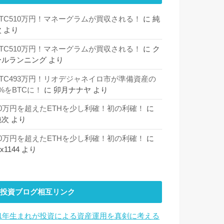
BTC510万円！マネーグラムが買収される！
に
純
次
より
BTC510万円！マネーグラムが買収される！
に
ク
ールランニング
より
BTC493万円！リオデジャネイロ市が準備資産の
%をBTCに！
に
卯月ナナヤ
より
30万円を超えたETHを少し利確！初の利確！
に
純次
より
30万円を超えたETHを少し利確！初の利確！
に
hx1144
より
投資ブログ相互リンク
81年生まれが投資による資産運用を真剣に考える