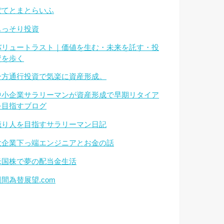
ぽてとまとらいふ
もっそり投資
バリュートラスト｜価値を生む・未来を託す・投
資を歩く
一方通行投資で気楽に資産形成。
中小企業サラリーマンが資産形成で早期リタイア
を目指すブログ
億り人を目指すサラリーマン日記
大企業下っ端エンジニアとお金の話
米国株で夢の配当金生活
週間為替展望.com