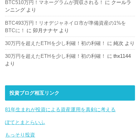
BTC510万円！マネーグラムが買収される！
に
クールラ
ンニング
より
BTC493万円！リオデジャネイロ市が準備資産の1%を
BTCに！
に
卯月ナナヤ
より
30万円を超えたETHを少し利確！初の利確！
に
純次
より
30万円を超えたETHを少し利確！初の利確！
に
thx1144
より
投資ブログ相互リンク
81年生まれが投資による資産運用を真剣に考える
ぽてとまとらいふ
もっそり投資