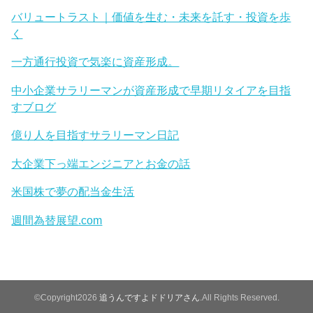
バリュートラスト｜価値を生む・未来を託す・投資を歩
く
一方通行投資で気楽に資産形成。
中小企業サラリーマンが資産形成で早期リタイアを目指
すブログ
億り人を目指すサラリーマン日記
大企業下っ端エンジニアとお金の話
米国株で夢の配当金生活
週間為替展望.com
©Copyright2026
追うんですよドドリアさん
.All Rights Reserved.