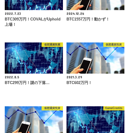
2022.7.23
2024.12.26
BTC309万円！COVALがUphold
BTC1557万円！動かず！
上場！
仮想通貨投資
仮想通貨投資
2022.8.5
2021.3.29
BTC299万円！謎の下落…
BTC602万円！
仮想通貨投資
GameCredits