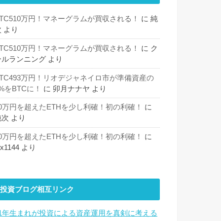
BTC510万円！マネーグラムが買収される！
に
純
次
より
BTC510万円！マネーグラムが買収される！
に
ク
ールランニング
より
BTC493万円！リオデジャネイロ市が準備資産の
%をBTCに！
に
卯月ナナヤ
より
30万円を超えたETHを少し利確！初の利確！
に
純次
より
30万円を超えたETHを少し利確！初の利確！
に
hx1144
より
投資ブログ相互リンク
81年生まれが投資による資産運用を真剣に考える