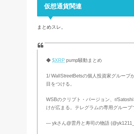
仮想通貨関連
まとめスレ。
◆
$XRP
pump騒動まとめ
1/ WallStreetBetsの個人投資家グル
目をつける。
WSBのクリプト・バージョン、r/SatoshiSt
けが広まる。テレグラムの専用グループ
— ykさん@雲丹と寿司の物語 (@yk1211