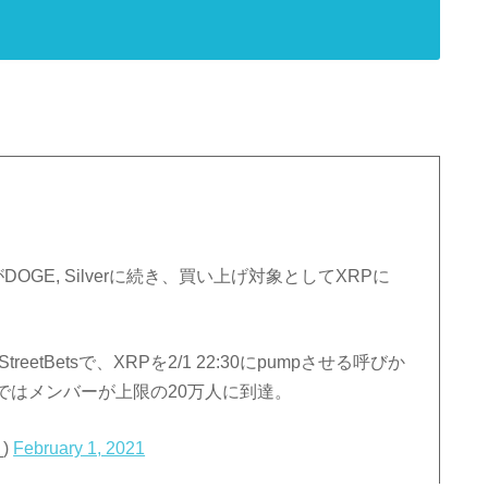
ープがDOGE, Silverに続き、買い上げ対象としてXRPに
reetBetsで、XRPを2/1 22:30にpumpさせる呼びか
ではメンバーが上限の20万人に到達。
_)
February 1, 2021