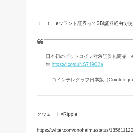
！！！ eワラント証券ってSBI証券経由で
日本初のビットコイン対象証券化商品 e
始
https://t.co/duNS749C2a
— コインテレグラフ日本版（Cointelegraph J
クウェート×Ripple
https://twitter.com/onohaimu/status/135611