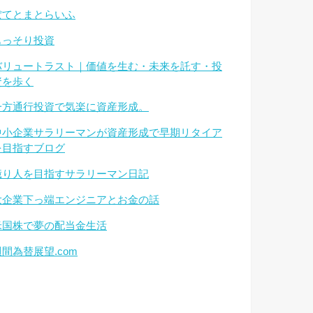
ぽてとまとらいふ
もっそり投資
バリュートラスト｜価値を生む・未来を託す・投
資を歩く
一方通行投資で気楽に資産形成。
中小企業サラリーマンが資産形成で早期リタイア
を目指すブログ
億り人を目指すサラリーマン日記
大企業下っ端エンジニアとお金の話
米国株で夢の配当金生活
週間為替展望.com