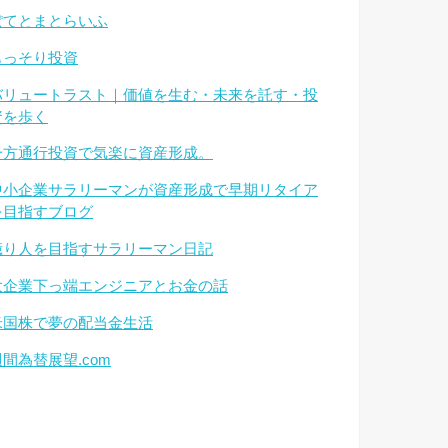
ぽてとまとらいふ
もっそり投資
バリュートラスト｜価値を生む・未来を託す・投
資を歩く
一方通行投資で気楽に資産形成。
中小企業サラリーマンが資産形成で早期リタイア
を目指すブログ
億り人を目指すサラリーマン日記
大企業下っ端エンジニアとお金の話
米国株で夢の配当金生活
週間為替展望.com