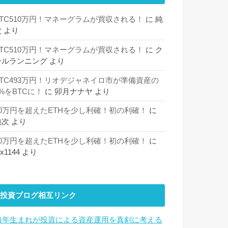
BTC510万円！マネーグラムが買収される！
に
純
次
より
BTC510万円！マネーグラムが買収される！
に
ク
ールランニング
より
BTC493万円！リオデジャネイロ市が準備資産の
%をBTCに！
に
卯月ナナヤ
より
30万円を超えたETHを少し利確！初の利確！
に
純次
より
30万円を超えたETHを少し利確！初の利確！
に
hx1144
より
投資ブログ相互リンク
81年生まれが投資による資産運用を真剣に考える