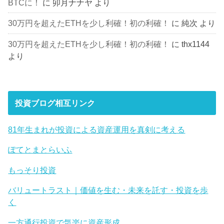
BTCに！
に
卯月ナナヤ
より
30万円を超えたETHを少し利確！初の利確！
に
純次
より
30万円を超えたETHを少し利確！初の利確！
に
thx1144
より
投資ブログ相互リンク
81年生まれが投資による資産運用を真剣に考える
ぽてとまとらいふ
もっそり投資
バリュートラスト｜価値を生む・未来を託す・投資を歩
く
一方通行投資で気楽に資産形成。