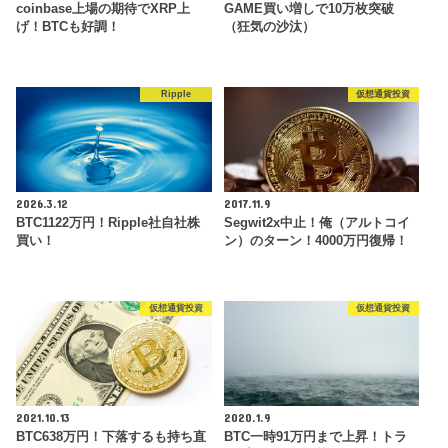
coinbase上場の期待でXRP上
GAME買い増しで10万枚突破
げ！BTCも好調！
（狂気の沙汰）
Ripple
仮想通貨投資
2026.3.12
2017.11.9
BTC1122万円！Ripple社自社株
Segwit2x中止！俺（アルトコイ
買い！
ン）のターン！4000万円復帰！
仮想通貨投資
仮想通貨投資
2021.10.13
2020.1.9
BTC638万円！下落するも持ち直
BTC一時91万円まで上昇！トラ