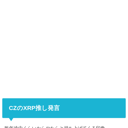
CZのXRP推し発言
昨年途中くらいからやたらと持ち上げてくる印象。