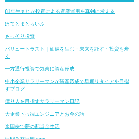
81年生まれが投資による資産運用を真剣に考える
ぽてとまとらいふ
もっそり投資
バリュートラスト｜価値を生む・未来を託す・投資を歩
く
一方通行投資で気楽に資産形成。
中小企業サラリーマンが資産形成で早期リタイアを目指
すブログ
億り人を目指すサラリーマン日記
大企業下っ端エンジニアとお金の話
米国株で夢の配当金生活
週間為替展望.com