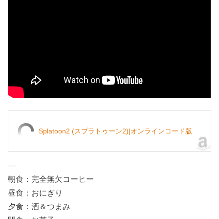
Splatoon2 (スプラトゥーン2)|オンラインコード版
—
朝食：完全無欠コーヒー
昼食：おにぎり
夕食：酒＆つまみ