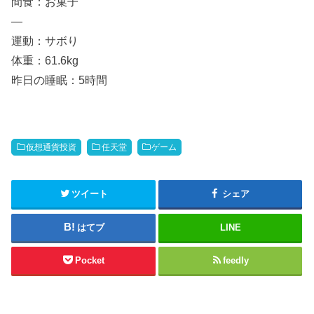
間食：お菓子
—
運動：サボり
体重：61.6kg
昨日の睡眠：5時間
仮想通貨投資
任天堂
ゲーム
ツイート
シェア
はてブ
LINE
Pocket
feedly