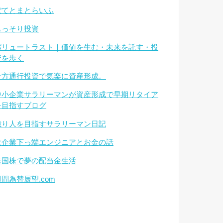
ぽてとまとらいふ
もっそり投資
バリュートラスト｜価値を生む・未来を託す・投
資を歩く
一方通行投資で気楽に資産形成。
中小企業サラリーマンが資産形成で早期リタイア
を目指すブログ
億り人を目指すサラリーマン日記
大企業下っ端エンジニアとお金の話
米国株で夢の配当金生活
週間為替展望.com