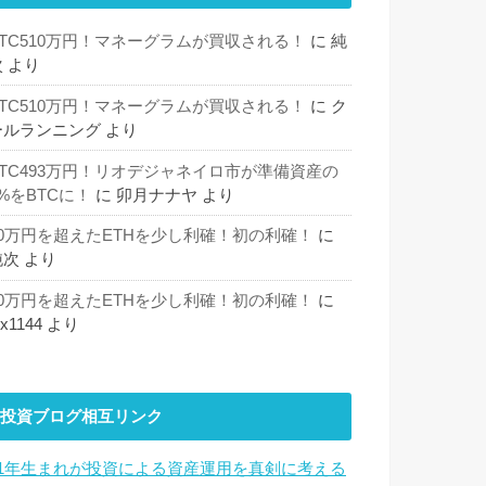
BTC510万円！マネーグラムが買収される！
に
純
次
より
BTC510万円！マネーグラムが買収される！
に
ク
ールランニング
より
BTC493万円！リオデジャネイロ市が準備資産の
%をBTCに！
に
卯月ナナヤ
より
30万円を超えたETHを少し利確！初の利確！
に
純次
より
30万円を超えたETHを少し利確！初の利確！
に
hx1144
より
投資ブログ相互リンク
81年生まれが投資による資産運用を真剣に考える