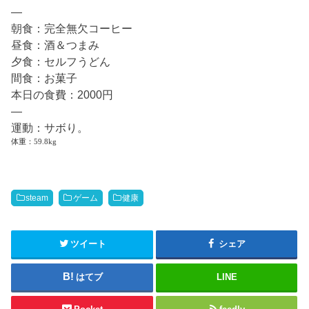
—
朝食：完全無欠コーヒー
昼食：酒＆つまみ
夕食：セルフうどん
間食：お菓子
本日の食費：2000円
—
運動：サボり。
体重：59.8kg
steam
ゲーム
健康
ツイート
シェア
はてブ
LINE