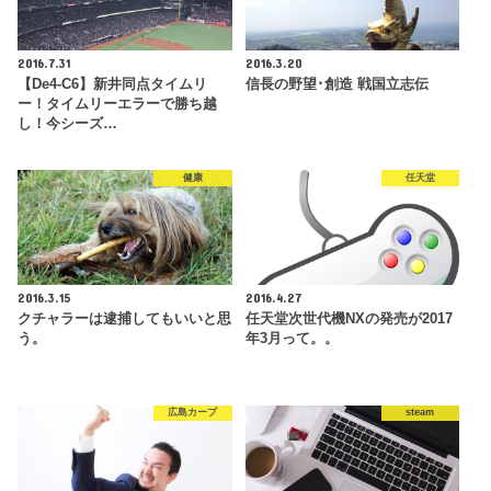
2016.7.31
2016.3.20
【De4-C6】新井同点タイムリ
信長の野望･創造 戦国立志伝
ー！タイムリーエラーで勝ち越
し！今シーズ…
健康
任天堂
2016.3.15
2016.4.27
クチャラーは逮捕してもいいと思
任天堂次世代機NXの発売が2017
う。
年3月って。。
広島カープ
steam