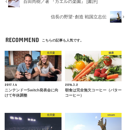
百田尚樹／著 『カエルの楽園』 [書評]
信長の野望･創造 戦国立志伝
RECOMMEND
こちらの記事も人気です。
任天堂
健康
2017.1.6
2016.3.2
ニンテンドーSwitch発表会に向
朝食は完全無欠コーヒー（バター
けて年休調整
コーヒー）
任天堂
steam