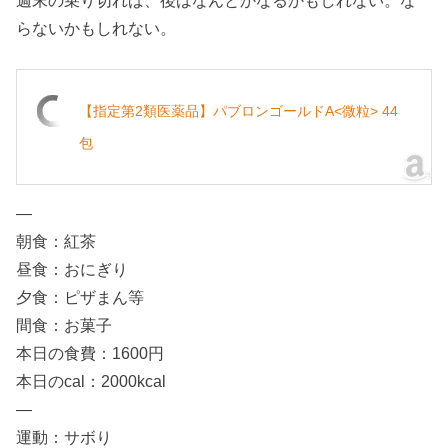
週末の乗り切れば、後はなんとかなるかもしれない。な
らないかもしれない。
【指定第2類医薬品】パブロンゴールドA<微粒> 44
包
—
朝食：紅茶
昼食：おにぎり
夕食：ピザまん等
間食：お菓子
本日の食費：1600円
本日のcal：2000kcal
—
運動：サボり