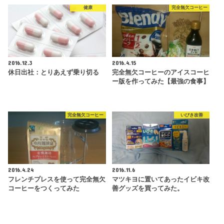
健康
完全無欠コーヒー
2016.12.3
2016.4.15
休日出社：とりあえず乗り切る
完全無欠コーヒーのアイスコーヒ
ー版を作ってみた【最強の食事】
完全無欠コーヒー
いびき改善
2016.4.24
2016.11.6
フレンチプレスを使って完全無欠
マツキヨに置いてあったイビキ改
コーヒーをつくってみた
善グッズを買ってみた。