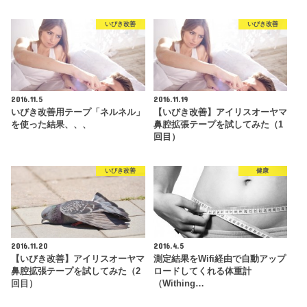
いびき改善
いびき改善
2016.11.5
2016.11.19
いびき改善用テープ「ネルネル」
【いびき改善】アイリスオーヤマ
を使った結果、、、
鼻腔拡張テープを試してみた（1
回目）
いびき改善
健康
2016.11.20
2016.4.5
【いびき改善】アイリスオーヤマ
測定結果をWifi経由で自動アップ
鼻腔拡張テープを試してみた（2
ロードしてくれる体重計
回目）
（Withing…