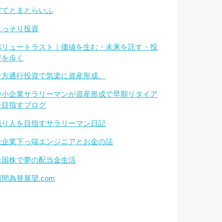
ぽてとまとらいふ
もっそり投資
バリュートラスト｜価値を生む・未来を託す・投
資を歩く
一方通行投資で気楽に資産形成。
中小企業サラリーマンが資産形成で早期リタイア
を目指すブログ
億り人を目指すサラリーマン日記
大企業下っ端エンジニアとお金の話
米国株で夢の配当金生活
週間為替展望.com