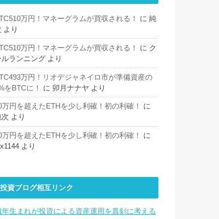
BTC510万円！マネーグラムが買収される！
に
純
次
より
BTC510万円！マネーグラムが買収される！
に
ク
ールランニング
より
BTC493万円！リオデジャネイロ市が準備資産の
%をBTCに！
に
卯月ナナヤ
より
30万円を超えたETHを少し利確！初の利確！
に
純次
より
30万円を超えたETHを少し利確！初の利確！
に
hx1144
より
投資ブログ相互リンク
81年生まれが投資による資産運用を真剣に考える