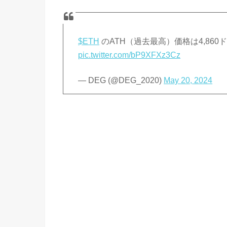
$ETH
のATH（過去最高）価格は4,860
pic.twitter.com/bP9XFXz3Cz
— DEG (@DEG_2020)
May 20, 2024