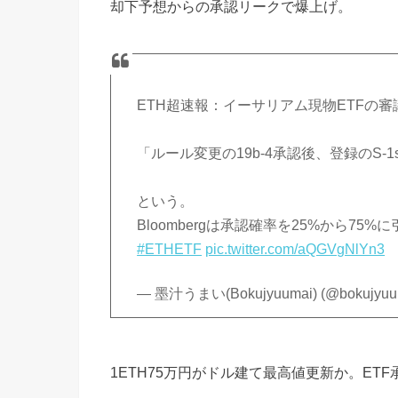
却下予想からの承認リークで爆上げ。
ETH超速報：イーサリアム現物ETFの審
「ルール変更の19b-4承認後、登録のS
という。
Bloombergは承認確率を25%から75%
#ETHETF
pic.twitter.com/aQGVgNlYn3
— 墨汁うまい(Bokujyuumai) (@bokujyuu
1ETH75万円がドル建て最高値更新か。ETF