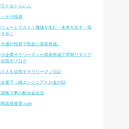
ぽてとまとらいふ
もっそり投資
バリュートラスト｜価値を生む・未来を託す・投
資を歩く
一方通行投資で気楽に資産形成。
中小企業サラリーマンが資産形成で早期リタイア
を目指すブログ
億り人を目指すサラリーマン日記
大企業下っ端エンジニアとお金の話
米国株で夢の配当金生活
週間為替展望.com