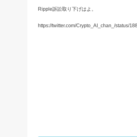
Ripple訴訟取り下げはよ。
https://twitter.com/Crypto_AI_chan_/status