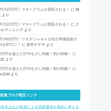
BTC510万円！マネーグラムが買収される！
に
純
次
より
BTC510万円！マネーグラムが買収される！
に
ク
ールランニング
より
BTC493万円！リオデジャネイロ市が準備資産の
%をBTCに！
に
卯月ナナヤ
より
30万円を超えたETHを少し利確！初の利確！
に
純次
より
30万円を超えたETHを少し利確！初の利確！
に
hx1144
より
投資ブログ相互リンク
81年生まれが投資による資産運用を真剣に考える