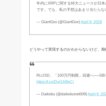
年内にXRPに関する特大ニュースが日
です。でも、私の予想はあまり当たらな
— GiantGox (@GiantGox)
April 8, 2026
どうやって実現するのかわからないけど、期
RLUSD、「100万円制限」回避へ──SBI 
https://t.co/DuOJj9IeCj
— Daikoku (@daikokunet009)
April 8, 20