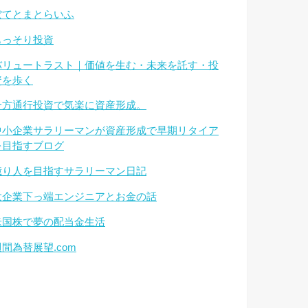
ぽてとまとらいふ
もっそり投資
バリュートラスト｜価値を生む・未来を託す・投
資を歩く
一方通行投資で気楽に資産形成。
中小企業サラリーマンが資産形成で早期リタイア
を目指すブログ
億り人を目指すサラリーマン日記
大企業下っ端エンジニアとお金の話
米国株で夢の配当金生活
週間為替展望.com