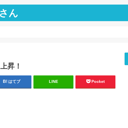
さん
！
！上昇！
はてブ
LINE
Pocket