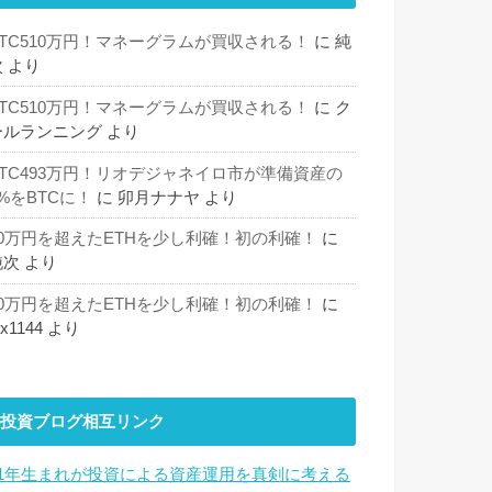
BTC510万円！マネーグラムが買収される！
に
純
次
より
BTC510万円！マネーグラムが買収される！
に
ク
ールランニング
より
BTC493万円！リオデジャネイロ市が準備資産の
%をBTCに！
に
卯月ナナヤ
より
30万円を超えたETHを少し利確！初の利確！
に
純次
より
30万円を超えたETHを少し利確！初の利確！
に
hx1144
より
投資ブログ相互リンク
81年生まれが投資による資産運用を真剣に考える