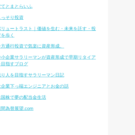
ぽてとまとらいふ
もっそり投資
バリュートラスト｜価値を生む・未来を託す・投
資を歩く
一方通行投資で気楽に資産形成。
中小企業サラリーマンが資産形成で早期リタイア
を目指すブログ
億り人を目指すサラリーマン日記
大企業下っ端エンジニアとお金の話
米国株で夢の配当金生活
週間為替展望.com