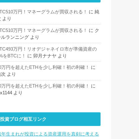
BTC510万円！マネーグラムが買収される！
に
純
次
より
BTC510万円！マネーグラムが買収される！
に
ク
ールランニング
より
BTC493万円！リオデジャネイロ市が準備資産の
%をBTCに！
に
卯月ナナヤ
より
30万円を超えたETHを少し利確！初の利確！
に
純次
より
30万円を超えたETHを少し利確！初の利確！
に
hx1144
より
投資ブログ相互リンク
81年生まれが投資による資産運用を真剣に考える