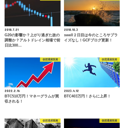
2018.7.21
2018.10.3
G20の影響か？上がり過ぎた故の
swell２日目は今のところサプラ
調整か？アルトドレイン相場で前
イズなし！GCFブログ更新！
日比300…
仮想通貨投資
仮想通貨投資
2022.2.16
2023.4.12
BTC510万円！マネーグラムが買
BTC403万円！さらに上昇！
収される！
仮想通貨投資
仮想通貨投資