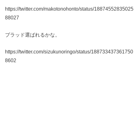
https://twitter.com/makotonohonto/status/18874552835025
88027
ブラッド選ばれるかな。
https://twitter.com/sizukunoringo/status/188733437361750
8602