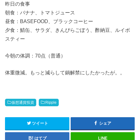
昨日の食事
朝食：バナナ、トマトジュース
昼食：BASEFOOD、ブラックコーヒー
夕食：鯖缶、サラダ、きんぴらごぼう、酢納豆、ルイボ
スティー
今朝の体調：70点（普通）
体重微減。もっと減らして鍋解禁にしたかったが。。
仮想通貨投資
Ripple
ツイート
シェア
はてブ
LINE