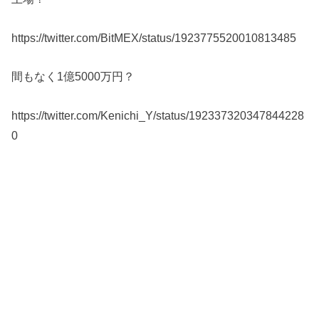
https://twitter.com/BitMEX/status/1923775520010813485
間もなく1億5000万円？
https://twitter.com/Kenichi_Y/status/192337320347844228
0