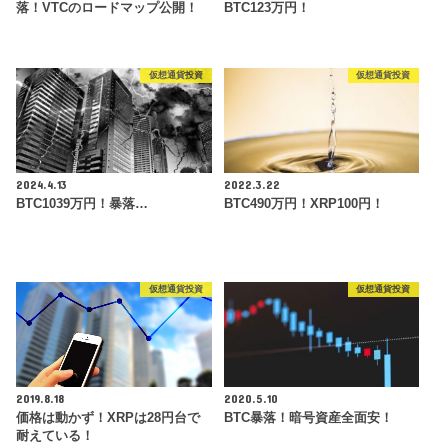
落！VTCのロードマップ公開！
BTC123万円！
仮想通貨投資
仮想通貨投資
2024.4.13
2022.3.22
BTC1039万円！暴落…
BTC490万円！XRP100円！
仮想通貨投資
仮想通貨投資
2019.8.18
2020.5.10
価格は動かず！XRPは28円台で
BTC暴落！暗号資産全面安！
耐えている！