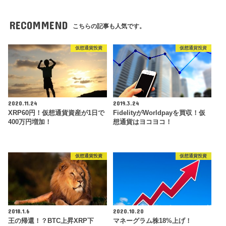
RECOMMEND
こちらの記事も人気です。
仮想通貨投資
仮想通貨投資
2020.11.24
2019.3.24
XRP60円！仮想通貨資産が1日で
FidelityがWorldpayを買収！仮
400万円増加！
想通貨はヨコヨコ！
仮想通貨投資
仮想通貨投資
2018.1.6
2020.10.20
王の帰還！？BTC上昇XRP下
マネーグラム株18%上げ！