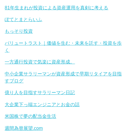
81年生まれが投資による資産運用を真剣に考える
ぽてとまとらいふ
もっそり投資
バリュートラスト｜価値を生む・未来を託す・投資を歩
く
一方通行投資で気楽に資産形成。
中小企業サラリーマンが資産形成で早期リタイアを目指
すブログ
億り人を目指すサラリーマン日記
大企業下っ端エンジニアとお金の話
米国株で夢の配当金生活
週間為替展望.com