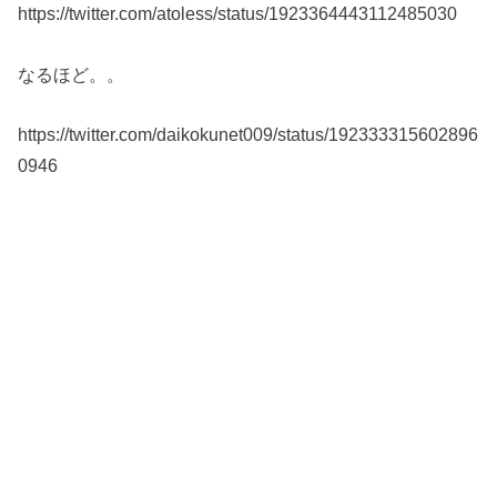
https://twitter.com/atoless/status/1923364443112485030
なるほど。。
https://twitter.com/daikokunet009/status/192333315602896
0946