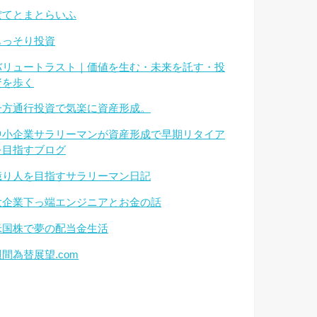
ぽてとまとらいふ
もっそり投資
バリュートラスト｜価値を生む・未来を託す・投
資を歩く
一方通行投資で気楽に資産形成。
中小企業サラリーマンが資産形成で早期リタイア
を目指すブログ
億り人を目指すサラリーマン日記
大企業下っ端エンジニアとお金の話
米国株で夢の配当金生活
週間為替展望.com