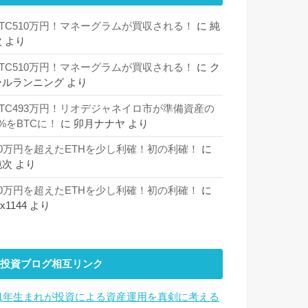
BTC510万円！マネーグラムが買収される！
に
純
次
より
BTC510万円！マネーグラムが買収される！
に
ク
ールランニング
より
BTC493万円！リオデジャネイロ市が準備資産の
%をBTCに！
に
卯月ナナヤ
より
30万円を超えたETHを少し利確！初の利確！
に
純次
より
30万円を超えたETHを少し利確！初の利確！
に
hx1144
より
投資ブログ相互リンク
81年生まれが投資による資産運用を真剣に考える