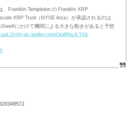
n Templeton の Franklin XRP
rayscale XRP Trust（NYSE Arca）が承認されるのは
月のSwellにかけて機関による大きな動きがあると予想
dEcspL2AAh
pic.twitter.com/QpWNuJcTA8
25
40620349572