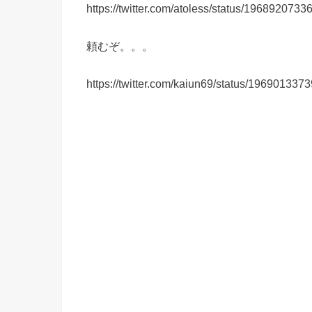
https://twitter.com/atoless/status/196892073
頼むぞ。。。
https://twitter.com/kaiun69/status/19690133