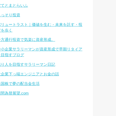
ぽてとまとらいふ
もっそり投資
バリュートラスト｜価値を生む・未来を託す・投
資を歩く
一方通行投資で気楽に資産形成。
中小企業サラリーマンが資産形成で早期リタイア
を目指すブログ
億り人を目指すサラリーマン日記
大企業下っ端エンジニアとお金の話
米国株で夢の配当金生活
週間為替展望.com