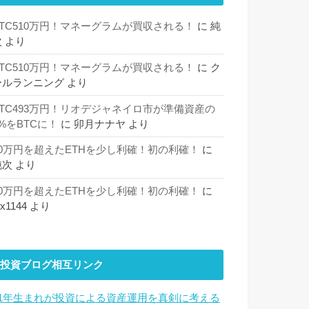
BTC510万円！マネーグラムが買収される！
に
純
次
より
BTC510万円！マネーグラムが買収される！
に
ク
ールランニング
より
BTC493万円！リオデジャネイロ市が準備資産の
%をBTCに！
に
卯月ナナヤ
より
30万円を超えたETHを少し利確！初の利確！
に
純次
より
30万円を超えたETHを少し利確！初の利確！
に
hx1144
より
投資ブログ相互リンク
81年生まれが投資による資産運用を真剣に考える