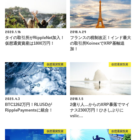
2020.1.16
2018.4.29
タイの取引所がRippleNet加入！
フランスの税制改正！インド最大
仮想通貨資産は1800万円！
の取引所KoinexでXRP基軸追
加！
仮想通貨投資
仮想通貨投資
2025.4.3
2018.1.5
BTC1262万円！RLUSDが
2億り人…からのXRP暴落でマイ
RipplePaymentsに統合！
ナス2300万円！ひさしぶりに
vslic…
仮想通貨投資
仮想通貨投資