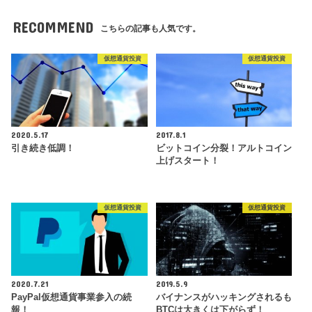
RECOMMEND
こちらの記事も人気です。
仮想通貨投資
仮想通貨投資
2020.5.17
2017.8.1
引き続き低調！
ビットコイン分裂！アルトコイン
上げスタート！
仮想通貨投資
仮想通貨投資
2020.7.21
2019.5.9
PayPal仮想通貨事業参入の続
バイナンスがハッキングされるも
報！
BTCは大きくは下がらず！