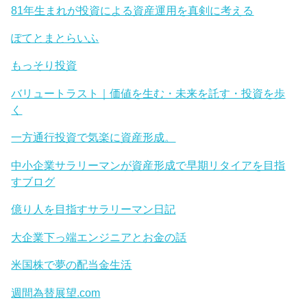
81年生まれが投資による資産運用を真剣に考える
ぽてとまとらいふ
もっそり投資
バリュートラスト｜価値を生む・未来を託す・投資を歩
く
一方通行投資で気楽に資産形成。
中小企業サラリーマンが資産形成で早期リタイアを目指
すブログ
億り人を目指すサラリーマン日記
大企業下っ端エンジニアとお金の話
米国株で夢の配当金生活
週間為替展望.com