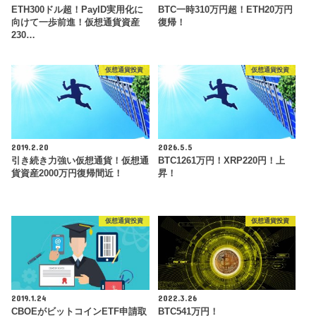
ETH300ドル超！PayID実用化に
BTC一時310万円超！ETH20万円
向けて一歩前進！仮想通貨資産
復帰！
230…
仮想通貨投資
仮想通貨投資
2019.2.20
2026.5.5
引き続き力強い仮想通貨！仮想通
BTC1261万円！XRP220円！上
貨資産2000万円復帰間近！
昇！
仮想通貨投資
仮想通貨投資
2019.1.24
2022.3.26
CBOEがビットコインETF申請取
BTC541万円！