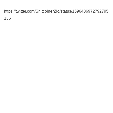
https://twitter.com/ShitcoinerZio/status/1596486972792795
136