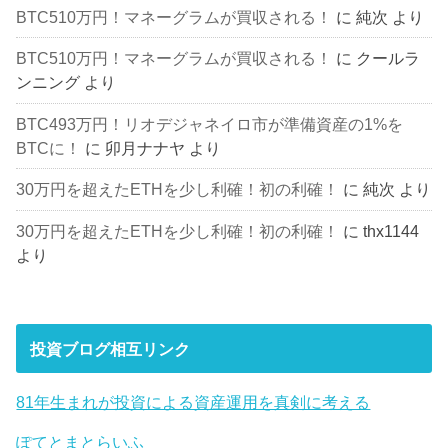
BTC510万円！マネーグラムが買収される！
に
純次
より
BTC510万円！マネーグラムが買収される！
に
クールラ
ンニング
より
BTC493万円！リオデジャネイロ市が準備資産の1%を
BTCに！
に
卯月ナナヤ
より
30万円を超えたETHを少し利確！初の利確！
に
純次
より
30万円を超えたETHを少し利確！初の利確！
に
thx1144
より
投資ブログ相互リンク
81年生まれが投資による資産運用を真剣に考える
ぽてとまとらいふ