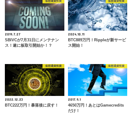
仮想通貨投資
仮想通貨投資
2019.7.27
2024.10.11
SBIVCが7月31日にメンテナン
BTC889万円！Rippleが新サービ
ス！遂に板取引開始か！？
ス開始！
仮想通貨投資
仮想通貨投資
2022.12.23
2017.9.1
BTC222万円！暴落後に戻す！
4650万円！あとはGamecredits
だけ！