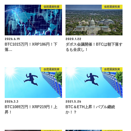
仮想通貨投資
仮想通貨投資
2026.6.19
2020.1.22
BTC1015万円！XRP186円！下
ダボス会議開催！BTCは朝下落す
落…
るも全戻し！
仮想通貨投資
仮想通貨投資
2026.3.3
2021.5.26
BTC1089万円！XRP219円！上
BTC＆ETH上昇！バブル継続
昇！
か！？