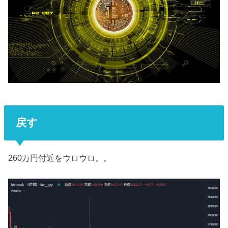
戻す
260万円付近をウロウロ。。