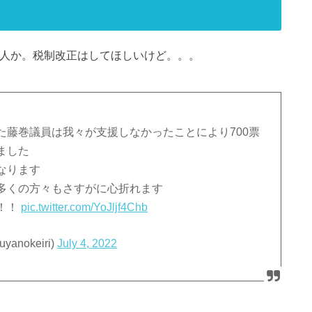
た人か。税制改正はしてほしいけど。。。
た藤巻議員は我々が支援しなかったことにより700票
ました
なります
多くの方々もさすがに心折れます
！！
pic.twitter.com/YoJljf4Chb
yanokeiri)
July 4, 2022