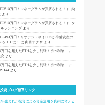
BTC510万円！マネーグラムが買収される！
に
純
次
より
BTC510万円！マネーグラムが買収される！
に
ク
ールランニング
より
BTC493万円！リオデジャネイロ市が準備資産の
%をBTCに！
に
卯月ナナヤ
より
30万円を超えたETHを少し利確！初の利確！
に
純次
より
30万円を超えたETHを少し利確！初の利確！
に
hx1144
より
投資ブログ相互リンク
81年生まれが投資による資産運用を真剣に考える