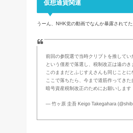
仮想通貨関連
うーん、NHK党の動画でなんか暴露されて
前回の参院選で当時クリプトを推してい
という僅差で落選し、税制改正は遠のき
このままだとふじすえさんも同じことに
ここで落ちたら、今まで道筋作ってきた
暗号資産税制改正のためにお願いします
— 竹ヶ原 圭吾 Keigo Takegahara (@shibu