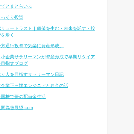
ぽてとまとらいふ
もっそり投資
バリュートラスト｜価値を生む・未来を託す・投
資を歩く
一方通行投資で気楽に資産形成。
中小企業サラリーマンが資産形成で早期リタイア
を目指すブログ
億り人を目指すサラリーマン日記
大企業下っ端エンジニアとお金の話
米国株で夢の配当金生活
週間為替展望.com