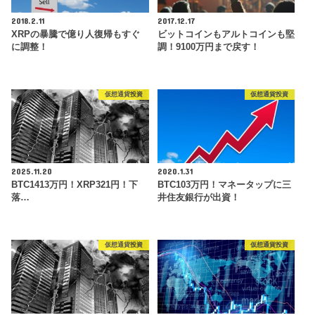
2018.2.11
2017.12.17
XRPの暴騰で億り人復帰もすぐ
ビットコインもアルトコインも堅
に調整！
調！9100万円まで戻す！
仮想通貨投資
仮想通貨投資
2025.11.20
2020.1.31
BTC1413万円！XRP321円！下
BTC103万円！マネータップに三
落…
井住友銀行が出資！
仮想通貨投資
仮想通貨投資