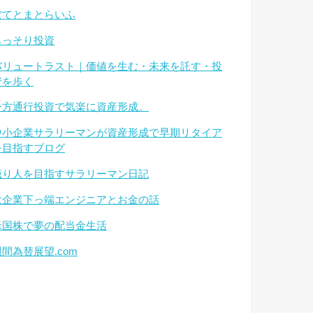
ぽてとまとらいふ
もっそり投資
バリュートラスト｜価値を生む・未来を託す・投
資を歩く
一方通行投資で気楽に資産形成。
中小企業サラリーマンが資産形成で早期リタイア
を目指すブログ
億り人を目指すサラリーマン日記
大企業下っ端エンジニアとお金の話
米国株で夢の配当金生活
週間為替展望.com