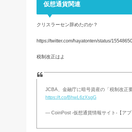
仮想通貨関連
クリスラーセン辞めたのか？
https://twitter.com/hayatonten/status/15548
税制改正はよ
JCBA、金融庁に暗号資産の「税制改
https://t.co/BhwL6zXsgG
— CoinPost -仮想通貨情報サイト-【アプリ