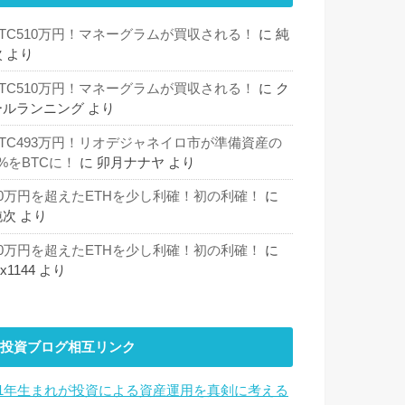
BTC510万円！マネーグラムが買収される！
に
純
次
より
BTC510万円！マネーグラムが買収される！
に
ク
ールランニング
より
BTC493万円！リオデジャネイロ市が準備資産の
%をBTCに！
に
卯月ナナヤ
より
30万円を超えたETHを少し利確！初の利確！
に
純次
より
30万円を超えたETHを少し利確！初の利確！
に
hx1144
より
投資ブログ相互リンク
81年生まれが投資による資産運用を真剣に考える