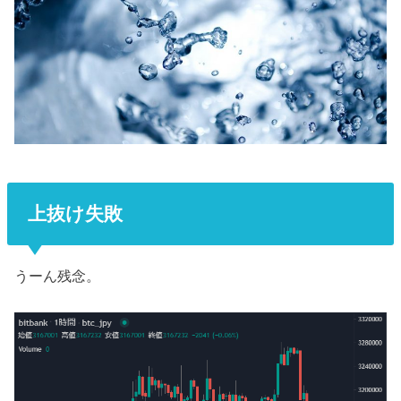
上抜け失敗
うーん残念。