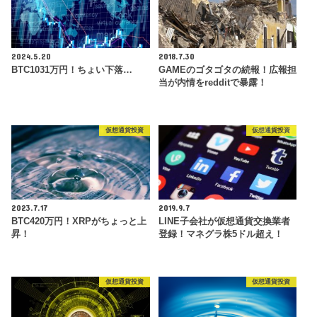
2024.5.20
2018.7.30
BTC1031万円！ちょい下落…
GAMEのゴタゴタの続報！広報担
当が内情をredditで暴露！
仮想通貨投資
仮想通貨投資
2023.7.17
2019.9.7
BTC420万円！XRPがちょっと上
LINE子会社が仮想通貨交換業者
昇！
登録！マネグラ株5ドル超え！
仮想通貨投資
仮想通貨投資