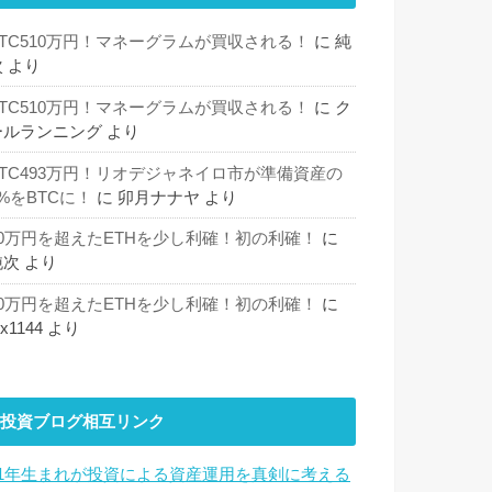
BTC510万円！マネーグラムが買収される！
に
純
次
より
BTC510万円！マネーグラムが買収される！
に
ク
ールランニング
より
BTC493万円！リオデジャネイロ市が準備資産の
%をBTCに！
に
卯月ナナヤ
より
30万円を超えたETHを少し利確！初の利確！
に
純次
より
30万円を超えたETHを少し利確！初の利確！
に
hx1144
より
投資ブログ相互リンク
81年生まれが投資による資産運用を真剣に考える