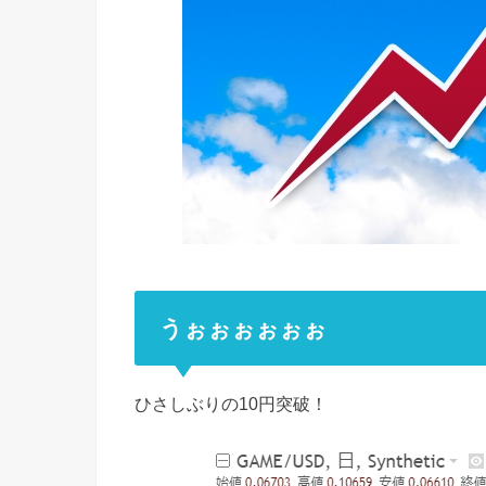
うぉぉぉぉぉぉ
ひさしぶりの10円突破！