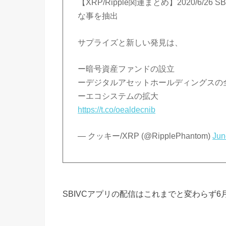
【XRP/Ripple関連まとめ】2020/6
な事を抽出
サプライズと新しい発見は、
ー暗号資産ファンドの設立
ーデジタルアセットホールディングスの
ーエコシステムの拡大
https://t.co/oealdecnib
— クッキー/XRP (@RipplePhantom)
Jun
SBIVCアプリの配信はこれまでと変わらず