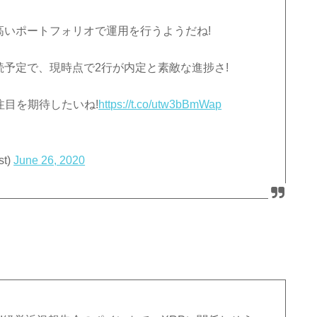
が高いポートフォリオで運用を行うようだね!
と接続予定で、現時点で2行が内定と素敵な進捗さ!
と注目を期待したいね!
https://t.co/utw3bBmWap
t)
June 26, 2020