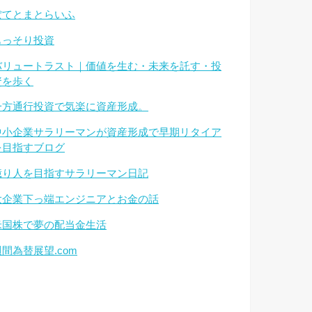
ぽてとまとらいふ
もっそり投資
バリュートラスト｜価値を生む・未来を託す・投
資を歩く
一方通行投資で気楽に資産形成。
中小企業サラリーマンが資産形成で早期リタイア
を目指すブログ
億り人を目指すサラリーマン日記
大企業下っ端エンジニアとお金の話
米国株で夢の配当金生活
週間為替展望.com