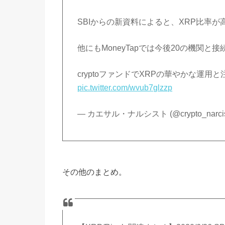
SBIからの新資料によると、XRP比率
他にもMoneyTapでは今後20の機関
cryptoファンドでXRPの華やかな運用
pic.twitter.com/wvub7glzzp
— カエサル・ナルシスト (@crypto_narcis
その他のまとめ。