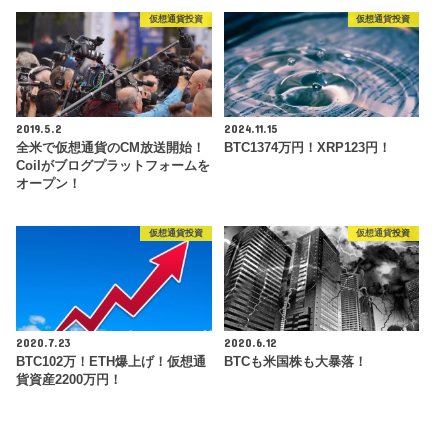
仮想通貨投資
仮想通貨投資
2019.5.2
2024.11.15
全米で仮想通貨のCM放送開始！
BTC1374万円！XRP123円！
Coilがブログプラットフォームを
オープン！
仮想通貨投資
仮想通貨投資
2020.7.23
2020.6.12
BTC102万！ETH爆上げ！仮想通
BTCも米国株も大暴落！
貨資産2200万円！