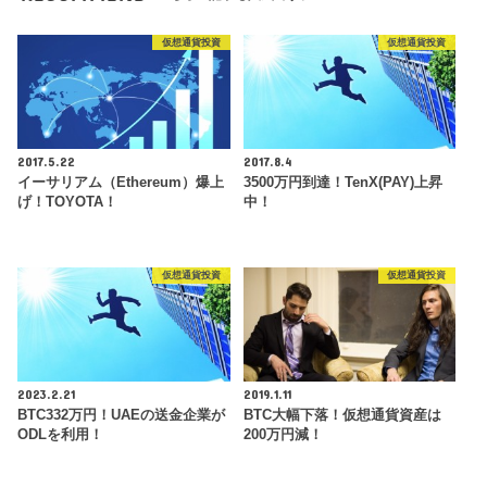
仮想通貨投資
仮想通貨投資
2017.5.22
2017.8.4
イーサリアム（Ethereum）爆上
3500万円到達！TenX(PAY)上昇
げ！TOYOTA！
中！
仮想通貨投資
仮想通貨投資
2023.2.21
2019.1.11
BTC332万円！UAEの送金企業が
BTC大幅下落！仮想通貨資産は
ODLを利用！
200万円減！