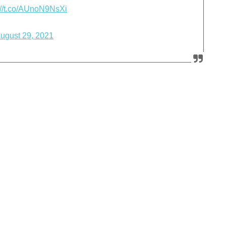
://t.co/AUnoN9NsXi
ugust 29, 2021