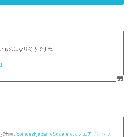
白いものになりそうですね
21
を計画
#coindeskjapan
#Square
#スクエア
#ジャッ