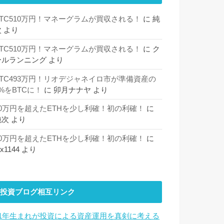
BTC510万円！マネーグラムが買収される！
に
純
次
より
BTC510万円！マネーグラムが買収される！
に
ク
ールランニング
より
BTC493万円！リオデジャネイロ市が準備資産の
%をBTCに！
に
卯月ナナヤ
より
30万円を超えたETHを少し利確！初の利確！
に
純次
より
30万円を超えたETHを少し利確！初の利確！
に
hx1144
より
投資ブログ相互リンク
81年生まれが投資による資産運用を真剣に考える