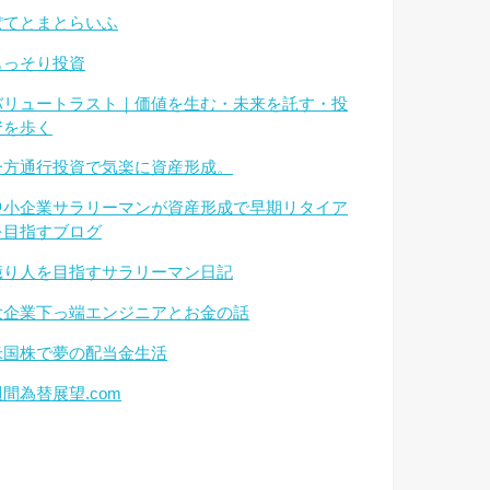
ぽてとまとらいふ
もっそり投資
バリュートラスト｜価値を生む・未来を託す・投
資を歩く
一方通行投資で気楽に資産形成。
中小企業サラリーマンが資産形成で早期リタイア
を目指すブログ
億り人を目指すサラリーマン日記
大企業下っ端エンジニアとお金の話
米国株で夢の配当金生活
週間為替展望.com