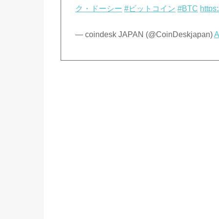
ク・ドーシー
#ビットコイン
#BTC
https
— coindesk JAPAN (@CoinDeskjapan)
A