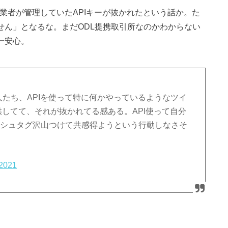
otか業者が管理していたAPIキーが抜かれたという話か。た
りません」となるな。まだODL提携取引所なのかわからない
で一安心。
いる人たち、APIを使って特に何かやっているようなツイ
供してて、それが抜かれてる感ある。API使って自分
ッシュタグ沢山つけて共感得ようという行動しなさそ
 2021