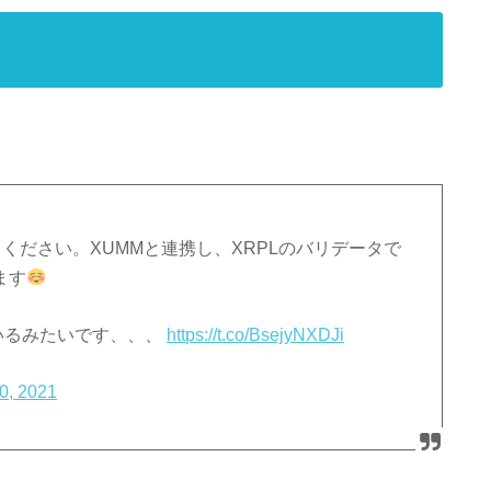
みてください。XUMMと連携し、XRPLのバリデータで
ます
ているみたいです、、、
https://t.co/BsejyNXDJi
10, 2021