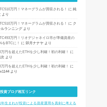
BTC510万円！マネーグラムが買収される！
に
純
次
より
BTC510万円！マネーグラムが買収される！
に
ク
ールランニング
より
BTC493万円！リオデジャネイロ市が準備資産の
%をBTCに！
に
卯月ナナヤ
より
30万円を超えたETHを少し利確！初の利確！
に
純次
より
30万円を超えたETHを少し利確！初の利確！
に
hx1144
より
投資ブログ相互リンク
81年生まれが投資による資産運用を真剣に考える