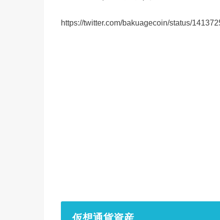
https://twitter.com/bakuagecoin/status/141
仮想通貨資産