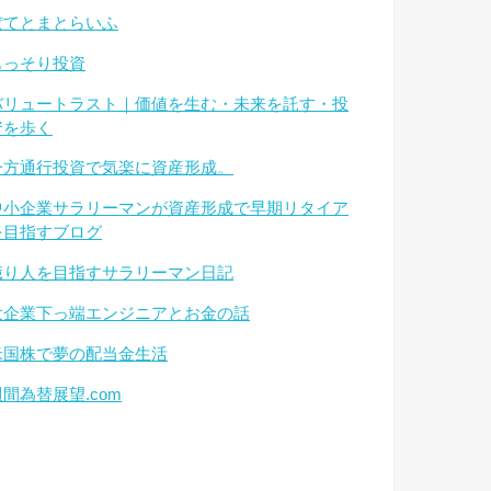
ぽてとまとらいふ
もっそり投資
バリュートラスト｜価値を生む・未来を託す・投
資を歩く
一方通行投資で気楽に資産形成。
中小企業サラリーマンが資産形成で早期リタイア
を目指すブログ
億り人を目指すサラリーマン日記
大企業下っ端エンジニアとお金の話
米国株で夢の配当金生活
週間為替展望.com