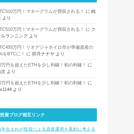
BTC510万円！マネーグラムが買収される！
に
純
次
より
BTC510万円！マネーグラムが買収される！
に
ク
ールランニング
より
BTC493万円！リオデジャネイロ市が準備資産の
%をBTCに！
に
卯月ナナヤ
より
30万円を超えたETHを少し利確！初の利確！
に
純次
より
30万円を超えたETHを少し利確！初の利確！
に
hx1144
より
投資ブログ相互リンク
81年生まれが投資による資産運用を真剣に考える