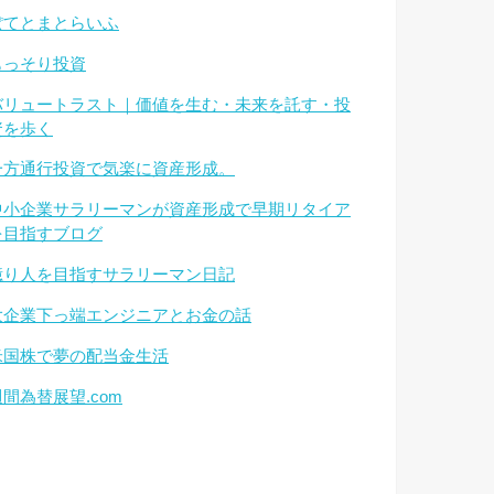
ぽてとまとらいふ
もっそり投資
バリュートラスト｜価値を生む・未来を託す・投
資を歩く
一方通行投資で気楽に資産形成。
中小企業サラリーマンが資産形成で早期リタイア
を目指すブログ
億り人を目指すサラリーマン日記
大企業下っ端エンジニアとお金の話
米国株で夢の配当金生活
週間為替展望.com