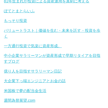
81年生まれが投資による資産運用を真剣に考える
ぽてとまとらいふ
もっそり投資
バリュートラスト｜価値を生む・未来を託す・投資を歩
く
一方通行投資で気楽に資産形成。
中小企業サラリーマンが資産形成で早期リタイアを目指
すブログ
億り人を目指すサラリーマン日記
大企業下っ端エンジニアとお金の話
米国株で夢の配当金生活
週間為替展望.com