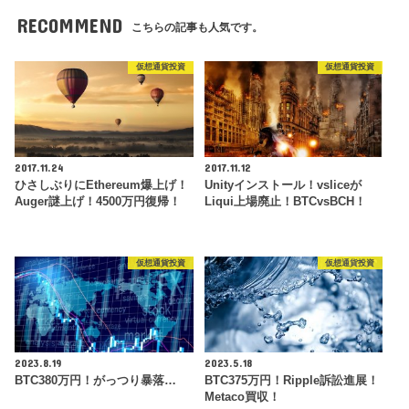
RECOMMEND
こちらの記事も人気です。
仮想通貨投資
仮想通貨投資
2017.11.24
2017.11.12
ひさしぶりにEthereum爆上げ！
Unityインストール！vsliceが
Auger謎上げ！4500万円復帰！
Liqui上場廃止！BTCvsBCH！
仮想通貨投資
仮想通貨投資
2023.8.19
2023.5.18
BTC380万円！がっつり暴落…
BTC375万円！Ripple訴訟進展！
Metaco買収！