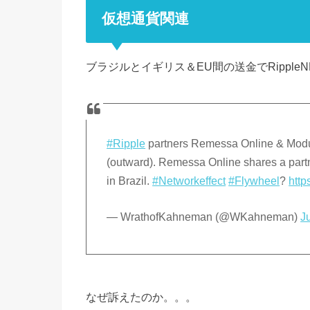
仮想通貨関連
ブラジルとイギリス＆EU間の送金でRipple
#Ripple
partners Remessa Online & Modul
(outward). Remessa Online shares a part
in Brazil.
#Networkeffect
#Flywheel
?
http
— WrathofKahneman (@WKahneman)
J
なぜ訴えたのか。。。