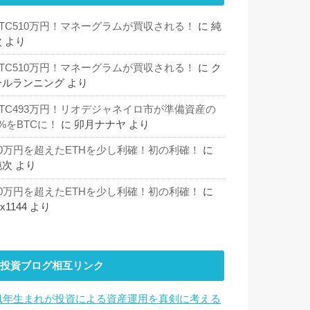
BTC510万円！マネーグラムが買収される！
に
純
次
より
BTC510万円！マネーグラムが買収される！
に
ク
ールランニング
より
BTC493万円！リオデジャネイロ市が準備資産の
%をBTCに！
に
卯月ナナヤ
より
30万円を超えたETHを少し利確！初の利確！
に
純次
より
30万円を超えたETHを少し利確！初の利確！
に
hx1144
より
投資ブログ相互リンク
81年生まれが投資による資産運用を真剣に考える