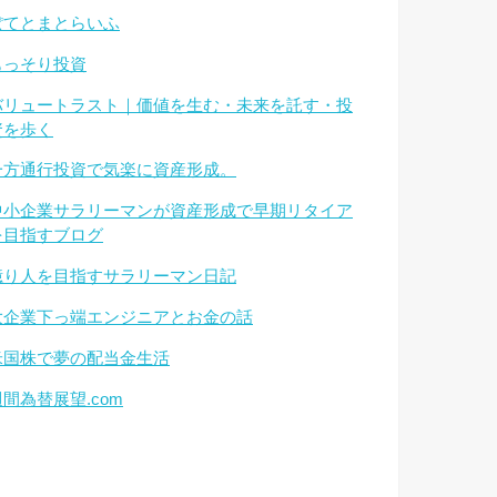
ぽてとまとらいふ
もっそり投資
バリュートラスト｜価値を生む・未来を託す・投
資を歩く
一方通行投資で気楽に資産形成。
中小企業サラリーマンが資産形成で早期リタイア
を目指すブログ
億り人を目指すサラリーマン日記
大企業下っ端エンジニアとお金の話
米国株で夢の配当金生活
週間為替展望.com