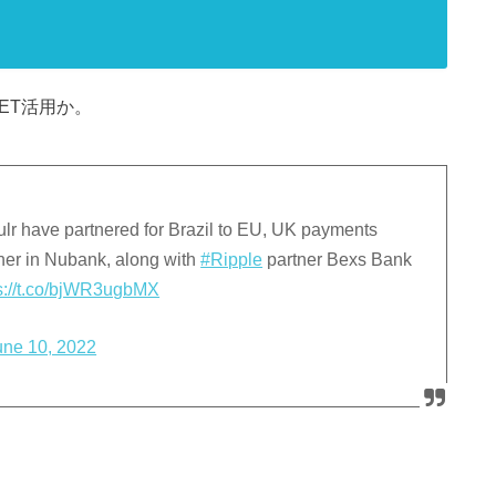
NET活用か。
r have partnered for Brazil to EU, UK payments
ner in Nubank, along with
#Ripple
partner Bexs Bank
s://t.co/bjWR3ugbMX
une 10, 2022