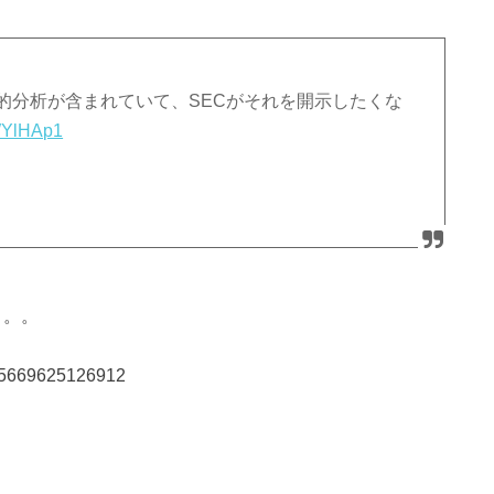
の法的分析が含まれていて、SECがそれを開示したくな
LWYlHAp1
。。。
5175669625126912