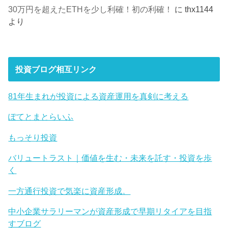
30万円を超えたETHを少し利確！初の利確！
に
thx1144
より
投資ブログ相互リンク
81年生まれが投資による資産運用を真剣に考える
ぽてとまとらいふ
もっそり投資
バリュートラスト｜価値を生む・未来を託す・投資を歩
く
一方通行投資で気楽に資産形成。
中小企業サラリーマンが資産形成で早期リタイアを目指
すブログ