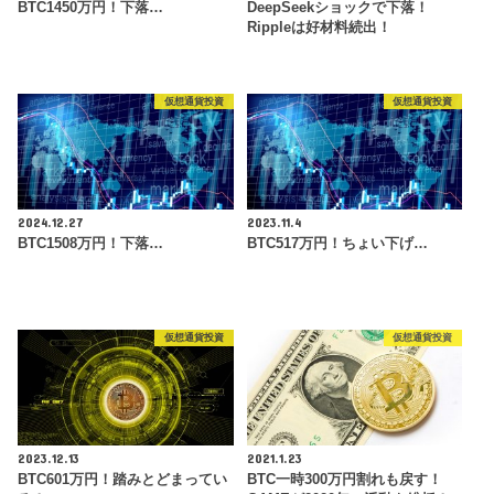
BTC1450万円！下落…
DeepSeekショックで下落！
Rippleは好材料続出！
仮想通貨投資
仮想通貨投資
2024.12.27
2023.11.4
BTC1508万円！下落…
BTC517万円！ちょい下げ…
仮想通貨投資
仮想通貨投資
2023.12.13
2021.1.23
BTC601万円！踏みとどまってい
BTC一時300万円割れも戻す！