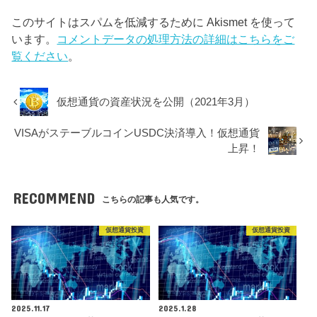
このサイトはスパムを低減するために Akismet を使って
います。
コメントデータの処理方法の詳細はこちらをご
覧ください
。
仮想通貨の資産状況を公開（2021年3月）
VISAがステーブルコインUSDC決済導入！仮想通貨
上昇！
RECOMMEND
こちらの記事も人気です。
仮想通貨投資
仮想通貨投資
2025.11.17
2025.1.28