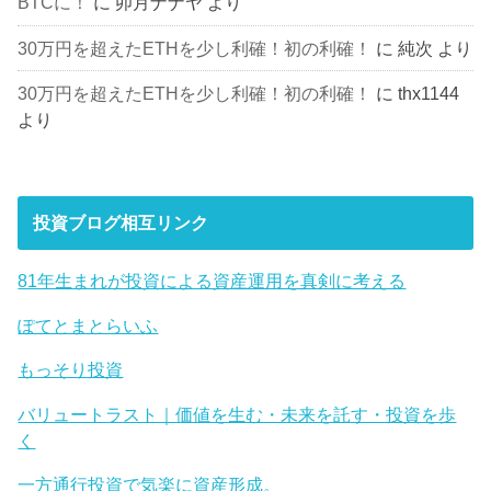
BTCに！
に
卯月ナナヤ
より
30万円を超えたETHを少し利確！初の利確！
に
純次
より
30万円を超えたETHを少し利確！初の利確！
に
thx1144
より
投資ブログ相互リンク
81年生まれが投資による資産運用を真剣に考える
ぽてとまとらいふ
もっそり投資
バリュートラスト｜価値を生む・未来を託す・投資を歩
く
一方通行投資で気楽に資産形成。