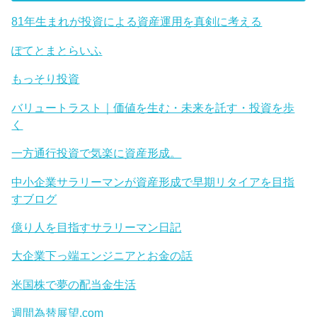
81年生まれが投資による資産運用を真剣に考える
ぽてとまとらいふ
もっそり投資
バリュートラスト｜価値を生む・未来を託す・投資を歩
く
一方通行投資で気楽に資産形成。
中小企業サラリーマンが資産形成で早期リタイアを目指
すブログ
億り人を目指すサラリーマン日記
大企業下っ端エンジニアとお金の話
米国株で夢の配当金生活
週間為替展望.com